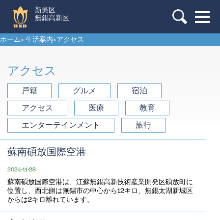
新吳区
無錫高新区
ホーム
>
生活案内
>
アクセス
アクセス
戸籍
グルメ
宿泊
アクセス
医療
教育
エンターテインメント
旅行
蘇南碩放国際空港
2024-11-28
蘇南碩放国際空港は、江蘇無錫高新技術産業開発区碩放町に
位置し、西北側は無錫市の中心から12キロ、無錫太湖新城区
からは2キロ離れています。