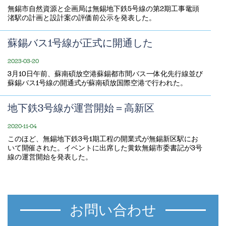
無錫市自然資源と企画局は無錫地下鉄5号線の第2期工事鼋頭
渚駅の計画と設計案の評価前公示を発表した。
蘇錫バス1号線が正式に開通した
2023-03-20
3月10日午前、蘇南碩放空港蘇錫都市間バス一体化先行線並び
蘇錫バス1号線の開通式が蘇南碩放国際空港で行われた。
地下鉄3号線が運営開始＝高新区
2020-11-04
このほど、無錫地下鉄3号1期工程の開業式が無錫新区駅にお
いて開催された。イベントに出席した黄欽無錫市委書記が3号
線の運営開始を発表した。
お問い合わせ