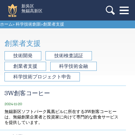
新吳区
無錫高新区
ホーム
>
科学技術創新
>
創業者支援
創業者支援
技術開発
技術検査認証
創業者支援
科学技術金融
科学技術プロジェクト申告
3W創客コーヒー
2024-11-20
無錫新区ソフトパーク鳳凰ビルに所在する3W創客コーヒー
は、無錫創業企業者と投資家に向けて専門的な飲食サービス
を提供しています。