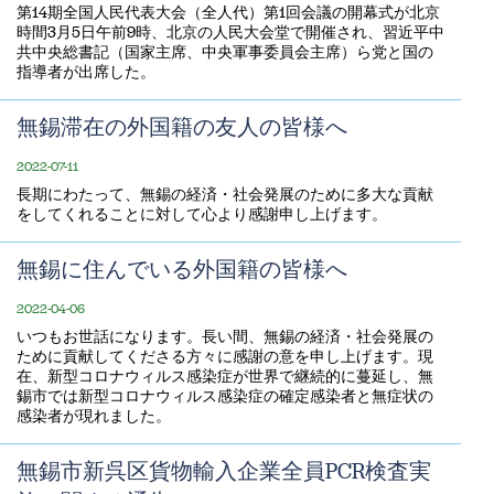
第14期全国人民代表大会（全人代）第1回会議の開幕式が北京
時間3月5日午前9時、北京の人民大会堂で開催され、習近平中
共中央総書記（国家主席、中央軍事委員会主席）ら党と国の
指導者が出席した。
無錫滞在の外国籍の友人の皆様へ
2022-07-11
長期にわたって、無錫の経済・社会発展のために多大な貢献
をしてくれることに対して心より感謝申し上げます。
無錫に住んでいる外国籍の皆様へ
2022-04-06
いつもお世話になります。長い間、無錫の経済・社会発展の
ために貢献してくださる方々に感謝の意を申し上げます。現
在、新型コロナウィルス感染症が世界で継続的に蔓延し、無
錫市では新型コロナウィルス感染症の確定感染者と無症状の
感染者が現れました。
無錫市新呉区貨物輸入企業全員PCR検査実