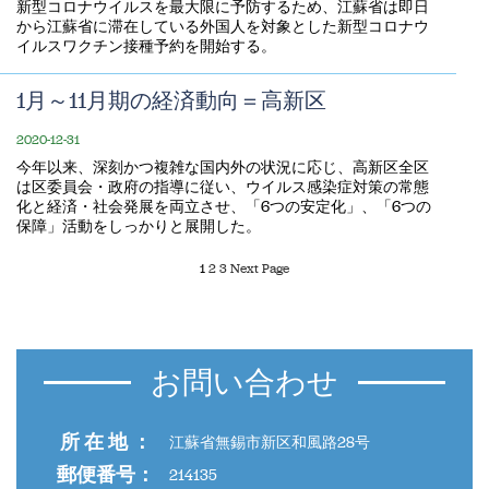
新型コロナウイルスを最大限に予防するため、江蘇省は即日
から江蘇省に滞在している外国人を対象とした新型コロナウ
イルスワクチン接種予約を開始する。
1月～11月期の経済動向＝高新区
2020-12-31
今年以来、深刻かつ複雑な国内外の状況に応じ、高新区全区
は区委員会・政府の指導に従い、ウイルス感染症対策の常態
化と経済・社会発展を両立させ、「6つの安定化」、「6つの
保障」活動をしっかりと展開した。
1
2
3
Next Page
お問い合わせ
所 在 地 ：
江蘇省無錫市新区和風路28号
郵便番号：
214135