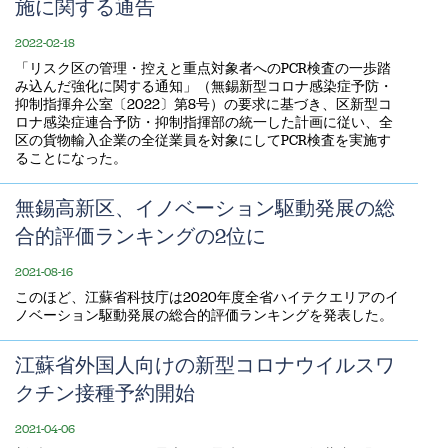
施に関する通告
2022-02-18
​「リスク区の管理・控えと重点対象者へのPCR検査の一歩踏
み込んだ強化に関する通知」（無錫新型コロナ感染症予防・
抑制指揮弁公室〔2022〕第8号）の要求に基づき、区新型コ
ロナ感染症連合予防・抑制指揮部の統一した計画に従い、全
区の貨物輸入企業の全従業員を対象にしてPCR検査を実施す
ることになった。
無錫高新区、イノベーション駆動発展の総
合的評価ランキングの2位に
2021-08-16
このほど、江蘇省科技庁は2020年度全省ハイテクエリアのイ
ノベーション駆動発展の総合的評価ランキングを発表した。
江蘇省外国人向けの新型コロナウイルスワ
クチン接種予約開始
2021-04-06