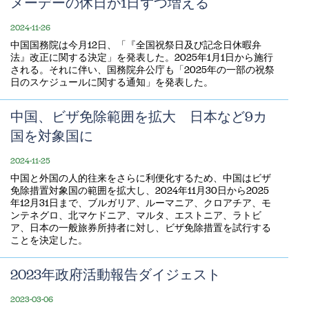
メーデーの休日が1日ずつ増える
2024-11-26
​中国国務院は今月12日、「『全国祝祭日及び記念日休暇弁
法』改正に関する決定」を発表した。2025年1月1日から施行
される。それに伴い、国務院弁公庁も「2025年の一部の祝祭
日のスケジュールに関する通知」を発表した。
中国、ビザ免除範囲を拡大 日本など9カ
国を対象国に
2024-11-25
中国と外国の人的往来をさらに利便化するため、中国はビザ
免除措置対象国の範囲を拡大し、2024年11月30日から2025
年12月31日まで、ブルガリア、ルーマニア、クロアチア、モ
ンテネグロ、北マケドニア、マルタ、エストニア、ラトビ
ア、日本の一般旅券所持者に対し、ビザ免除措置を試行する
ことを決定した。
2023年政府活動報告ダイジェスト
2023-03-06