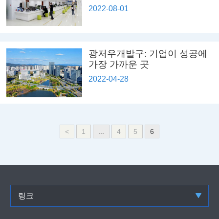
2022-08-01
광저우개발구: 기업이 성공에
가장 가까운 곳
2022-04-28
<
1
...
4
5
6
링크