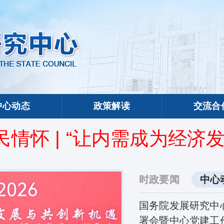
中心动态
政策解读
交流合
情怀 | “让内需成为经济
时政要闻
中心
国务院发展研究中
署会暨中心党建工