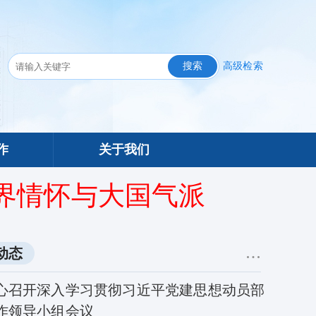
搜索
高级检索
作
关于我们
界情怀与大国气派
动态
心召开深入学习贯彻习近平党建思想动员部
作领导小组会议