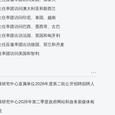
主任率团访问澳大利亚和新西兰
主任率团访问印尼、泰国、越南
主任率团访问巴西、墨西哥、古巴
主任率团出访法国、英国和匈牙利
主任应邀率团出访德国、荷兰和丹麦
任率团访问美国和智利
展研究中心直属单位2026年度第二轮公开招聘拟聘人
展研究中心2026年第二季度政府网站和政务新媒体检
况