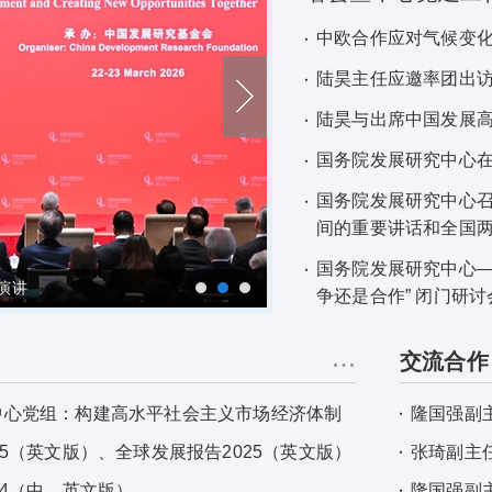
中欧合作应对气候变
陆昊主任应邀率团出
陆昊与出席中国发展高
国务院发展研究中心在
国务院发展研究中心
间的重要讲话和全国
国务院发展研究中心—
演讲
争还是合作” 闭门研
交流合作
中心党组：构建高水平社会主义市场经济体制
隆国强副
25（英文版）、全球发展报告2025（英文版）
张琦副主
24（中、英文版）
隆国强副