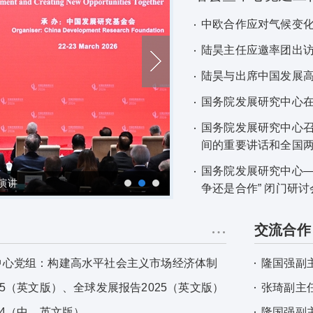
中欧合作应对气候变
陆昊主任应邀率团出
陆昊与出席中国发展高
国务院发展研究中心在
国务院发展研究中心
间的重要讲话和全国
国务院发展研究中心—
演讲
争还是合作” 闭门研
交流合作
中心党组：构建高水平社会主义市场经济体制
隆国强副
25（英文版）、全球发展报告2025（英文版）
张琦副主
24（中、英文版）
隆国强副