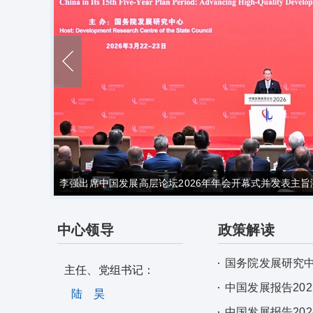
李强出席中国发展高层论坛2026年年会开幕式并发表主旨
中心领导
政策解读
国务院发展研究
主任、党组书记：
中国发展报告20
陆 昊
中国发展报告20