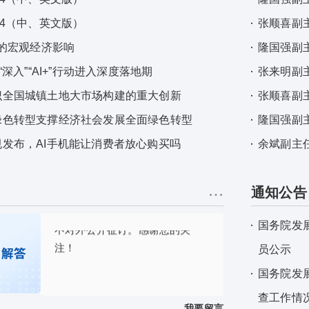
24（中、英文版）
张顺喜副
P的宏观经济影响
隆国强副
“深入”“AI+”行动进入深度落地期
张来明副
识全国城镇土地大市场构建的重大创新
张顺喜副
绿色转型支撑经济社会发展全面绿色转型
隆国强副
发布，AI手机能让消费者放心购买吗
余斌副主
通知公告
您好！我中心《调查研究报告》
不对外公开征订。感谢您的关
国务院发
注！
员公示
国务院发
查工作情
我要留言