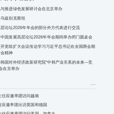
化与推进绿色发展研讨会在北京举办
访乌兹别克斯坦
层论坛2026年年会的部分外方代表进行交流
中国发展高层论坛2026年年会期间举办闭门圆桌会
召开党组扩大会议传达学习习近平总书记在全国两会期
两会精神
韩国对外经济政策研究院“中韩产业关系的未来—竞
讨会在京举办
主任应邀率团访问越南
任应邀率团出访英国和德国
主任应邀率团访问美国、加拿大