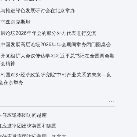
化与推进绿色发展研讨会在北京举办
访乌兹别克斯坦
层论坛2026年年会的部分外方代表进行交流
中国发展高层论坛2026年年会期间举办闭门圆桌会
召开党组扩大会议传达学习习近平总书记在全国两会期
两会精神
韩国对外经济政策研究院“中韩产业关系的未来—竞
讨会在京举办
主任应邀率团访问越南
任应邀率团出访英国和德国
主任应邀率团访问美国、加拿大