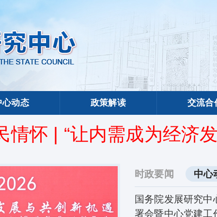
中心动态
政策解读
交流合
情怀 | “让内需成为经济
时政要闻
中心
国务院发展研究中
署会暨中心党建工