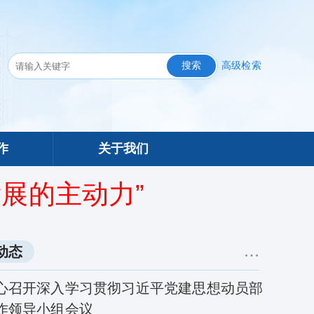
搜索
高级检索
作
关于我们
发展的主动力”
动态
心召开深入学习贯彻习近平党建思想动员部
作领导小组会议