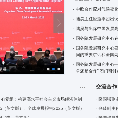
中欧合作应对气候变
陆昊主任应邀率团出
陆昊与出席中国发展高
国务院发展研究中心在
国务院发展研究中心
间的重要讲话和全国
国务院发展研究中心—
演讲
争还是合作” 闭门研
交流合作
中心党组：构建高水平社会主义市场经济体制
隆国强副
25（英文版）、全球发展报告2025（英文版）
张琦副主
24（中、英文版）
隆国强副