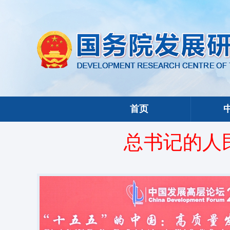
首页
总书记的人民