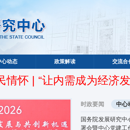
中心动态
政策解读
交流合
情怀 | “让内需成为经济
时政要闻
中心
国务院发展研究中
署会暨中心党建工