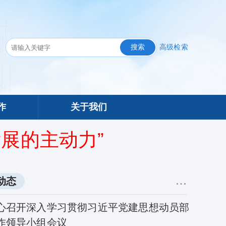
搜索
高级检索
作
关于我们
发展的主动力”
动态
心召开深入学习贯彻习近平党建思想动员部
作领导小组会议